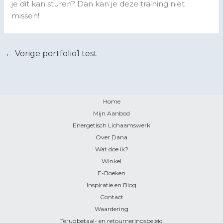
je dit kan sturen? Dan kan je deze training niet
missen!
←
Vorige portfolio1 test
Home
Mijn Aanbod
Energetisch Lichaamswerk
Over Dana
Wat doe ik?
Winkel
E-Boeken
Inspiratie en Blog
Contact
Waardering
Terugbetaal- en retourneringsbeleid