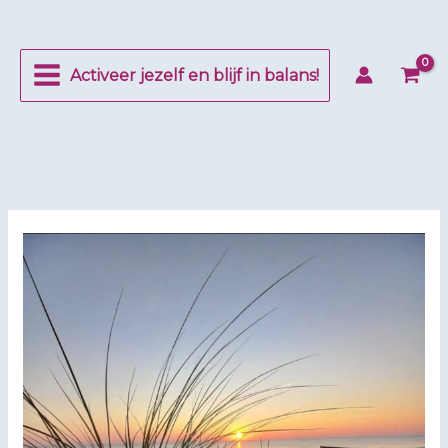
Ga
naar
de
Activeer jezelf en blijf in balans!
inhoud