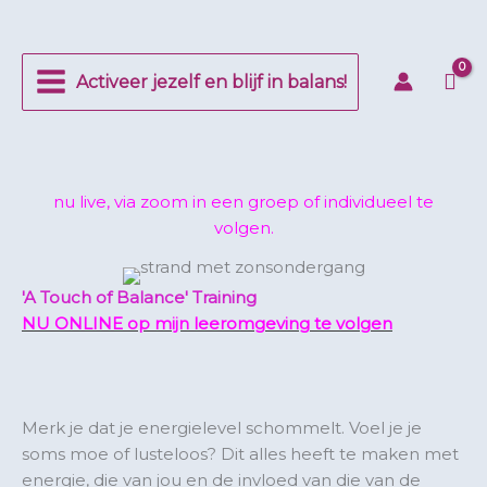
Ga
naar
de
Activeer jezelf en blijf in balans!
inhoud
nu live, via zoom in een groep of individueel te
volgen.
'A Touch of Balance' Training
NU ONLINE op mijn leeromgeving te volgen
Merk je dat je energielevel schommelt. Voel je je
soms moe of lusteloos? Dit alles heeft te maken met
energie, die van jou en de invloed van die van de