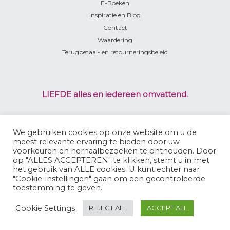
E-Boeken
Inspiratie en Blog
Contact
Waardering
Terugbetaal- en retourneringsbeleid
LIEFDE alles en iedereen omvattend.
WIJ ZIJN LICHTWEZENS
We gebruiken cookies op onze website om u de
meest relevante ervaring te bieden door uw
voorkeuren en herhaalbezoeken te onthouden. Door
op "ALLES ACCEPTEREN" te klikken, stemt u in met
het gebruik van ALLE cookies. U kunt echter naar
"Cookie-instellingen" gaan om een ​​gecontroleerde
Copyright© 2016 - 2026 | Healing-Coaching-Bewustwording |
LOVE Energetisch
toestemming te geven.
Lichaamswerk
|
Dana Thurmer
|
Privacybeleid/Cookies
|
Algemene Voorwaarden
Cookie Settings
REJECT ALL
ACCEPT ALL